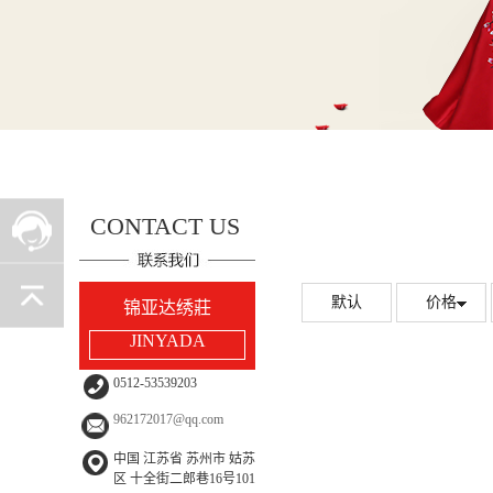
CONTACT US
默认
价格
锦亚达绣莊
JINYADA
0512-53539203
962172017@qq.com
中国 江苏省 苏州市 姑苏
区 十全街二郎巷16号101