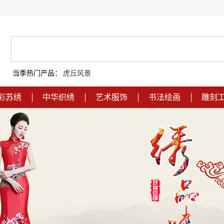
当季热门产品：
虎丘风景
彩苏绣
中华织绣
艺术服饰
书法绘画
雕刻