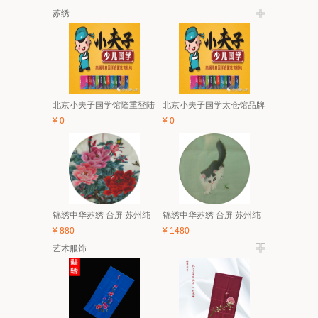
苏绣
北京小夫子国学馆隆重登陆
北京小夫子国学太仓馆品牌
太仓 5月亲子、6.1有礼童享
与经典课程体系及2018夏令
¥
0
¥
0
活动开始啦！
营简介
锦绣中华苏绣 台屏 苏州纯
锦绣中华苏绣 台屏 苏州纯
手工刺绣 中国风特色家具
手工刺绣 中国风特色家具
¥
880
¥
1480
装饰画 礼品
装饰画 礼品
艺术服饰