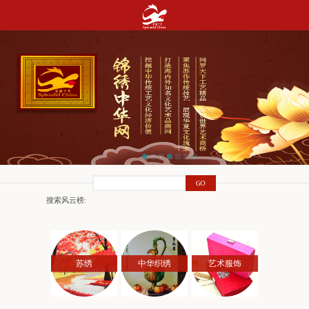
搜索风云榜:
苏绣
中华织绣
艺术服饰