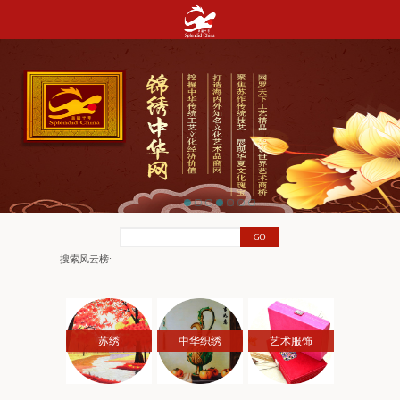
搜索风云榜:
苏绣
中华织绣
艺术服饰