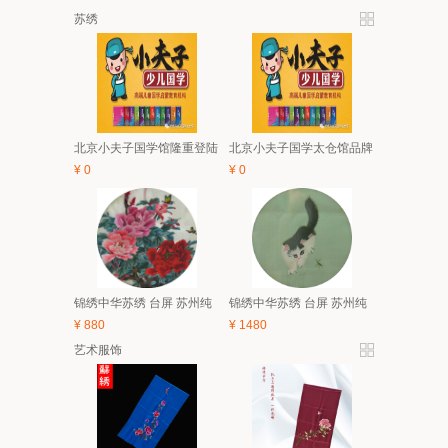
苏绣
北京小夫子国学馆隆重登陆
北京小夫子国学太仓馆品牌
太仓 5月亲子、6.1有礼童享
与经典课程体系及2018夏令
¥
0
¥
0
活动开始啦！
营简介
锦绣中华苏绣 台屏 苏州纯
锦绣中华苏绣 台屏 苏州纯
手工刺绣 中国风特色家具
手工刺绣 中国风特色家具
¥
880
¥
1480
装饰画 礼品
装饰画 礼品
艺术服饰