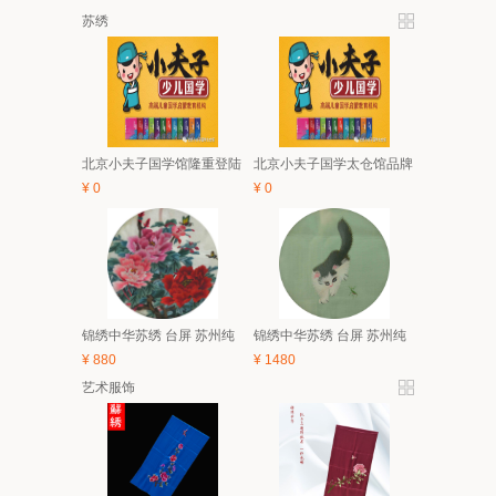
苏绣
北京小夫子国学馆隆重登陆
北京小夫子国学太仓馆品牌
太仓 5月亲子、6.1有礼童享
与经典课程体系及2018夏令
¥
0
¥
0
活动开始啦！
营简介
锦绣中华苏绣 台屏 苏州纯
锦绣中华苏绣 台屏 苏州纯
手工刺绣 中国风特色家具
手工刺绣 中国风特色家具
¥
880
¥
1480
装饰画 礼品
装饰画 礼品
艺术服饰