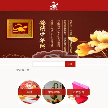
搜索风云榜:
苏绣
中华织绣
艺术服饰