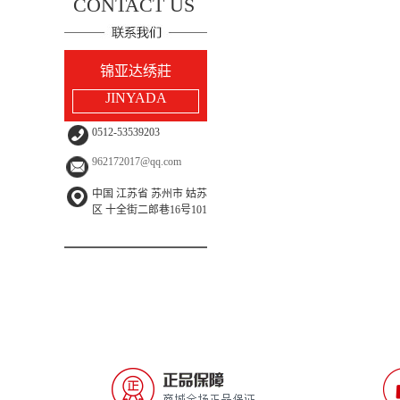
CONTACT US
麦秸画
树叶画
废纸画
锦亚达绣莊
JINYADA
0512-53539203
962172017@qq.com
中国 江苏省 苏州市 姑苏
区 十全街二郎巷16号101