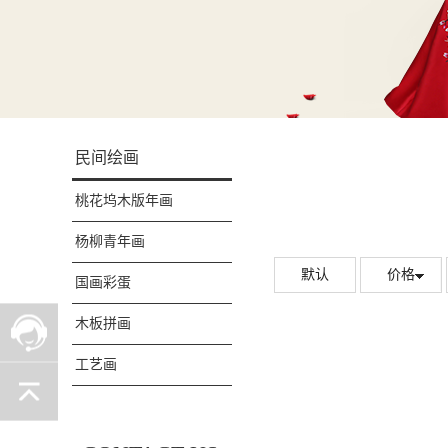
民间绘画
桃花坞木版年画
杨柳青年画
默认
价格
国画彩蛋
木板拼画
工艺画
唐卡
磨漆画