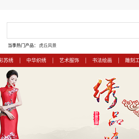
当季热门产品：
虎丘风景
彩苏绣
中华织绣
艺术服饰
书法绘画
雕刻