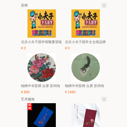
苏绣
北京小夫子国学馆隆重登陆
北京小夫子国学太仓馆品牌
太仓 5月亲子、6.1有礼童享
与经典课程体系及2018夏令
¥
0
¥
0
活动开始啦！
营简介
锦绣中华苏绣 台屏 苏州纯
锦绣中华苏绣 台屏 苏州纯
手工刺绣 中国风特色家具
手工刺绣 中国风特色家具
¥
880
¥
1480
装饰画 礼品
装饰画 礼品
艺术服饰