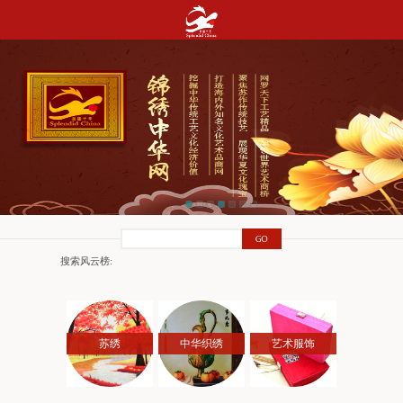
搜索风云榜:
苏绣
中华织绣
艺术服饰