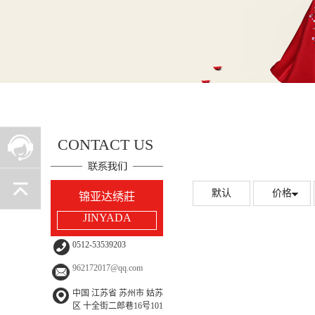
CONTACT US
默认
价格
锦亚达绣莊
JINYADA
0512-53539203
962172017@qq.com
中国 江苏省 苏州市 姑苏
区 十全街二郎巷16号101