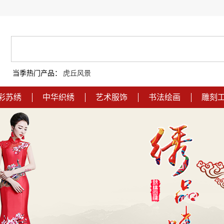
当季热门产品：
虎丘风景
彩苏绣
中华织绣
艺术服饰
书法绘画
雕刻