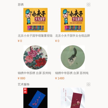
苏绣
北京小夫子国学馆隆重登陆
北京小夫子国学太仓馆品牌
太仓 5月亲子、6.1有礼童享
与经典课程体系及2018夏令
¥
0
¥
0
活动开始啦！
营简介
锦绣中华苏绣 台屏 苏州纯
锦绣中华苏绣 台屏 苏州纯
手工刺绣 中国风特色家具
手工刺绣 中国风特色家具
¥
880
¥
1480
装饰画 礼品
装饰画 礼品
艺术服饰