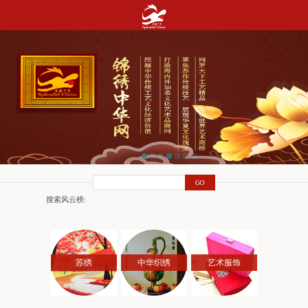
搜索风云榜:
苏绣
中华织绣
艺术服饰