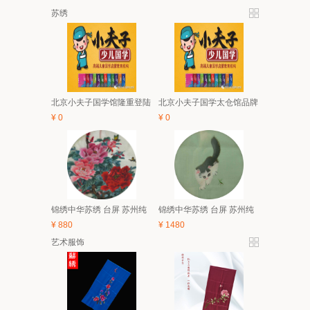
苏绣
北京小夫子国学馆隆重登陆
北京小夫子国学太仓馆品牌
太仓 5月亲子、6.1有礼童享
与经典课程体系及2018夏令
¥
0
¥
0
活动开始啦！
营简介
锦绣中华苏绣 台屏 苏州纯
锦绣中华苏绣 台屏 苏州纯
手工刺绣 中国风特色家具
手工刺绣 中国风特色家具
¥
880
¥
1480
装饰画 礼品
装饰画 礼品
艺术服饰