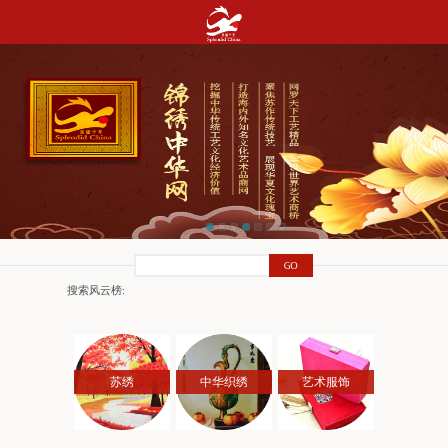
搜索风云榜:
苏绣
中华织绣
艺术服饰