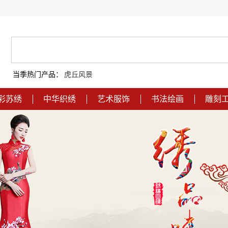
当季热门产品：
虎丘风景
彩苏绣
中华织绣
艺术服饰
书法绘画
雕刻