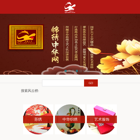
搜索风云榜:
苏绣
中华织绣
艺术服饰