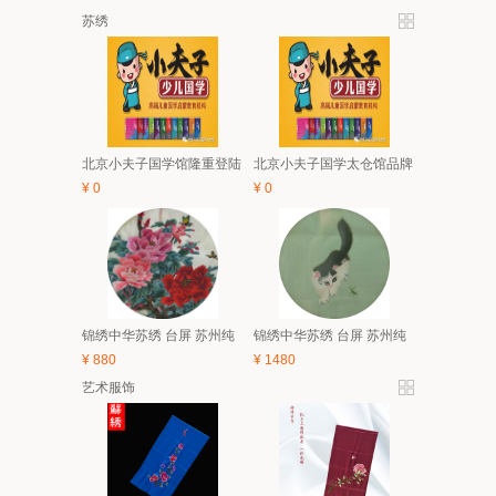
苏绣
北京小夫子国学馆隆重登陆
北京小夫子国学太仓馆品牌
太仓 5月亲子、6.1有礼童享
与经典课程体系及2018夏令
¥
0
¥
0
活动开始啦！
营简介
锦绣中华苏绣 台屏 苏州纯
锦绣中华苏绣 台屏 苏州纯
手工刺绣 中国风特色家具
手工刺绣 中国风特色家具
¥
880
¥
1480
装饰画 礼品
装饰画 礼品
艺术服饰