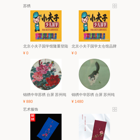
苏绣
北京小夫子国学馆隆重登陆
北京小夫子国学太仓馆品牌
太仓 5月亲子、6.1有礼童享
与经典课程体系及2018夏令
¥
0
¥
0
活动开始啦！
营简介
锦绣中华苏绣 台屏 苏州纯
锦绣中华苏绣 台屏 苏州纯
手工刺绣 中国风特色家具
手工刺绣 中国风特色家具
¥
880
¥
1480
装饰画 礼品
装饰画 礼品
艺术服饰