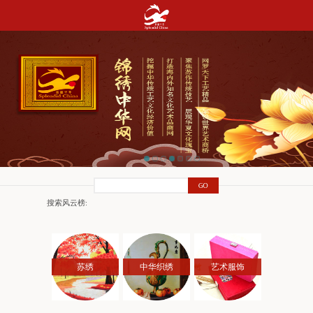
搜索风云榜:
苏绣
中华织绣
艺术服饰