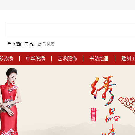
当季热门产品：
虎丘风景
彩苏绣
中华织绣
艺术服饰
书法绘画
雕刻