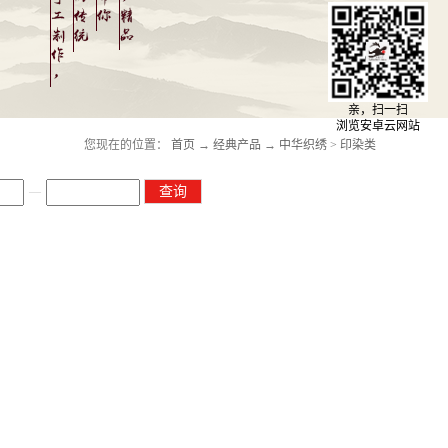
亲，扫一扫
浏览安卓云网站
您现在的位置：
首页
→
经典产品
→
中华织绣
>
印染类
—
查询