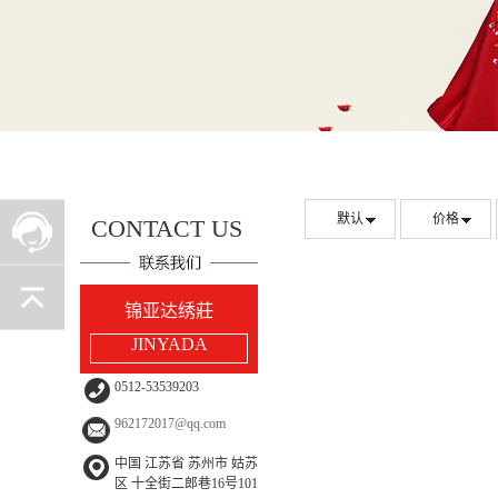
默认
价格
CONTACT US
锦亚达绣莊
JINYADA
0512-53539203
962172017@qq.com
中国 江苏省 苏州市 姑苏
区 十全街二郎巷16号101