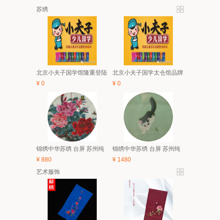
苏绣
北京小夫子国学馆隆重登陆
北京小夫子国学太仓馆品牌
太仓 5月亲子、6.1有礼童享
与经典课程体系及2018夏令
¥
0
¥
0
活动开始啦！
营简介
锦绣中华苏绣 台屏 苏州纯
锦绣中华苏绣 台屏 苏州纯
手工刺绣 中国风特色家具
手工刺绣 中国风特色家具
¥
880
¥
1480
装饰画 礼品
装饰画 礼品
艺术服饰