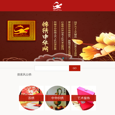
搜索风云榜:
苏绣
中华织绣
艺术服饰