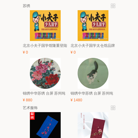
苏绣
北京小夫子国学馆隆重登陆
北京小夫子国学太仓馆品牌
太仓 5月亲子、6.1有礼童享
与经典课程体系及2018夏令
¥
0
¥
0
活动开始啦！
营简介
锦绣中华苏绣 台屏 苏州纯
锦绣中华苏绣 台屏 苏州纯
手工刺绣 中国风特色家具
手工刺绣 中国风特色家具
¥
880
¥
1480
装饰画 礼品
装饰画 礼品
艺术服饰