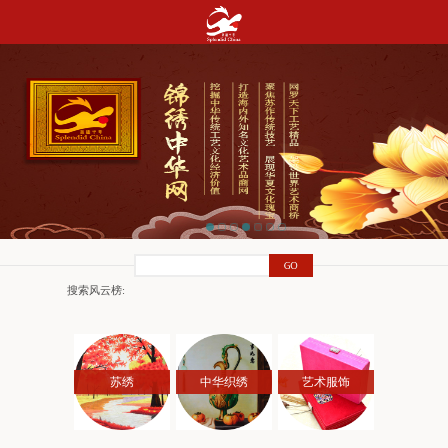
搜索风云榜:
苏绣
中华织绣
艺术服饰