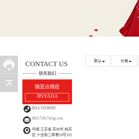
默认
价格
CONTACT US
锦亚达绣莊
JINYADA
0512-53539203
962172017@qq.com
中国 江苏省 苏州市 姑苏
区 十全街二郎巷16号101