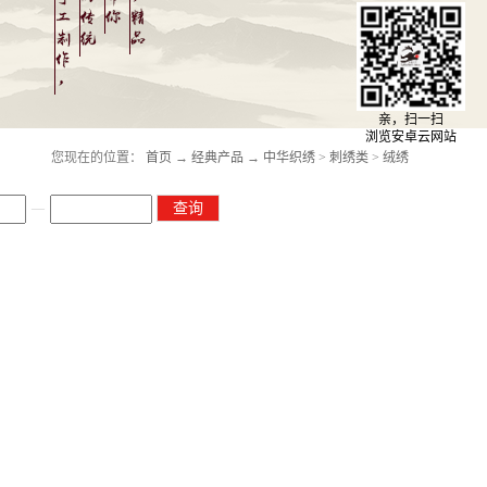
亲，扫一扫
浏览安卓云网站
您现在的位置：
首页
→
经典产品
→
中华织绣
>
刺绣类
>
绒绣
—
查询