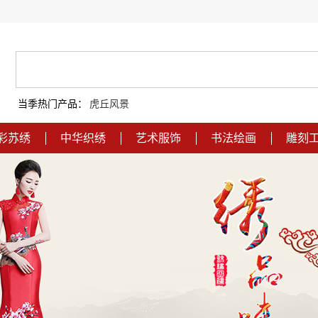
当季热门产品：
虎丘风景
彩苏绣
中华织绣
艺术服饰
书法绘画
雕刻