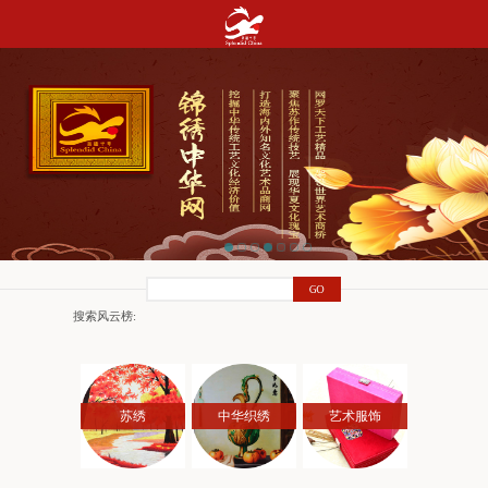
搜索风云榜:
苏绣
中华织绣
艺术服饰