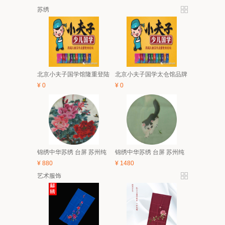
苏绣
北京小夫子国学馆隆重登陆
北京小夫子国学太仓馆品牌
太仓 5月亲子、6.1有礼童享
与经典课程体系及2018夏令
¥
0
¥
0
活动开始啦！
营简介
锦绣中华苏绣 台屏 苏州纯
锦绣中华苏绣 台屏 苏州纯
手工刺绣 中国风特色家具
手工刺绣 中国风特色家具
¥
880
¥
1480
装饰画 礼品
装饰画 礼品
艺术服饰