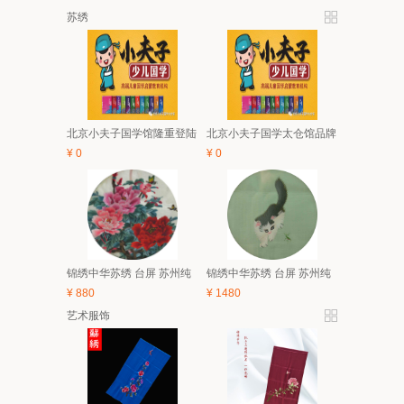
苏绣
北京小夫子国学馆隆重登陆
北京小夫子国学太仓馆品牌
太仓 5月亲子、6.1有礼童享
与经典课程体系及2018夏令
¥
0
¥
0
活动开始啦！
营简介
锦绣中华苏绣 台屏 苏州纯
锦绣中华苏绣 台屏 苏州纯
手工刺绣 中国风特色家具
手工刺绣 中国风特色家具
¥
880
¥
1480
装饰画 礼品
装饰画 礼品
艺术服饰