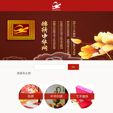
搜索风云榜:
苏绣
中华织绣
艺术服饰