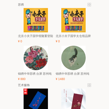
苏绣
北京小夫子国学馆隆重登陆
北京小夫子国学太仓馆品牌
太仓 5月亲子、6.1有礼童享
与经典课程体系及2018夏令
¥
0
¥
0
活动开始啦！
营简介
锦绣中华苏绣 台屏 苏州纯
锦绣中华苏绣 台屏 苏州纯
手工刺绣 中国风特色家具
手工刺绣 中国风特色家具
¥
880
¥
1480
装饰画 礼品
装饰画 礼品
艺术服饰