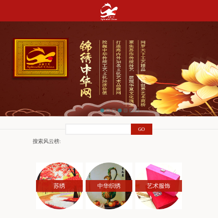
搜索风云榜:
苏绣
中华织绣
艺术服饰