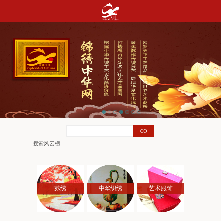
搜索风云榜:
苏绣
中华织绣
艺术服饰