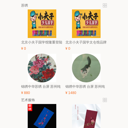
苏绣
北京小夫子国学馆隆重登陆
北京小夫子国学太仓馆品牌
太仓 5月亲子、6.1有礼童享
与经典课程体系及2018夏令
¥
0
¥
0
活动开始啦！
营简介
锦绣中华苏绣 台屏 苏州纯
锦绣中华苏绣 台屏 苏州纯
手工刺绣 中国风特色家具
手工刺绣 中国风特色家具
¥
880
¥
1480
装饰画 礼品
装饰画 礼品
艺术服饰