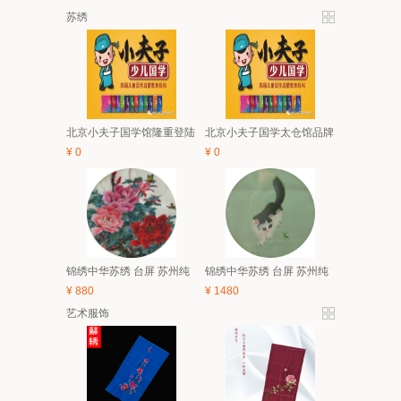
苏绣
北京小夫子国学馆隆重登陆
北京小夫子国学太仓馆品牌
太仓 5月亲子、6.1有礼童享
与经典课程体系及2018夏令
¥
0
¥
0
活动开始啦！
营简介
锦绣中华苏绣 台屏 苏州纯
锦绣中华苏绣 台屏 苏州纯
手工刺绣 中国风特色家具
手工刺绣 中国风特色家具
¥
880
¥
1480
装饰画 礼品
装饰画 礼品
艺术服饰