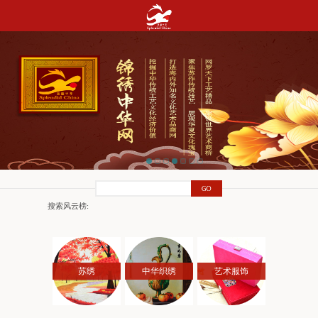
搜索风云榜:
苏绣
中华织绣
艺术服饰