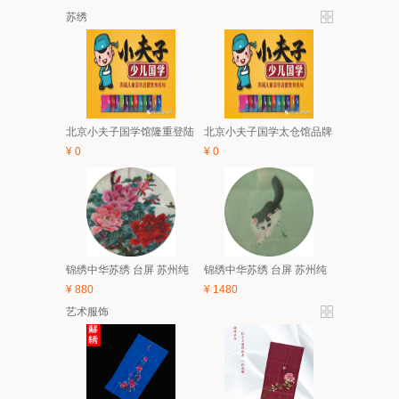
苏绣
北京小夫子国学馆隆重登陆
北京小夫子国学太仓馆品牌
太仓 5月亲子、6.1有礼童享
与经典课程体系及2018夏令
¥
0
¥
0
活动开始啦！
营简介
锦绣中华苏绣 台屏 苏州纯
锦绣中华苏绣 台屏 苏州纯
手工刺绣 中国风特色家具
手工刺绣 中国风特色家具
¥
880
¥
1480
装饰画 礼品
装饰画 礼品
艺术服饰