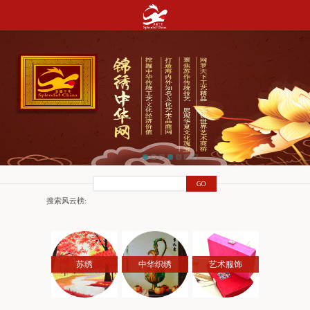
搜索风云榜:
苏绣
中华织绣
艺术服饰