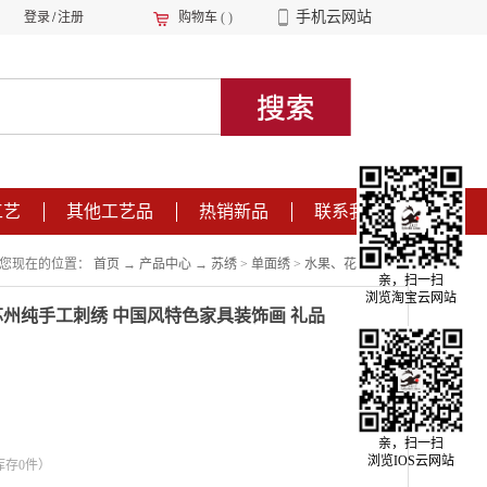
手机云网站
登录
/
注册
购物车
(
)
工艺
其他工艺品
热销新品
联系我们
您现在的位置：
首页
→
产品中心
→
苏绣
>
单面绣
>
水果、花卉、静物
亲，扫一扫
浏览淘宝云网站
苏州纯手工刺绣 中国风特色家具装饰画 礼品
亲，扫一扫
浏览IOS云网站
库存
0
件）