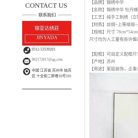
【品牌】锦绣中华
CONTACT US
【名称】锦绣中华 牡丹蜂
【工艺】纯手工刺绣（立
【材质】丝绸+上等绫缎
锦亚达绣莊
【规格】尺寸 78cm*54cm
JINYADA
尺寸均为人工量有些许偏
0512-53539203
【配框】可自定义配框尺
962172017@qq.com
【产地】苏州
【用途】家庭装饰，企事
中国 江苏省 苏州市 姑苏
区 十全街二郎巷16号101