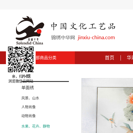
首页
华
全部商品分类
苏绣
亲，扫一扫
浏览微信云网站
单面绣
风景、山水
人物肖像
动物肖像
水果、花卉、静物