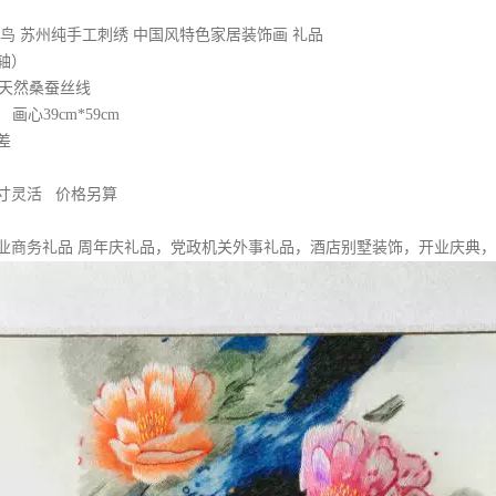
鸟 苏州纯手工刺绣 中国风特色家居装饰画 礼品
轴）
+天然桑蚕丝线
 画心39cm*59cm
差
寸灵活 价格另算
业商务礼品 周年庆礼品，党政机关外事礼品，酒店别墅装饰，开业庆典