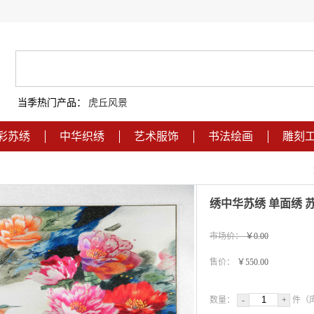
当季热门产品：
虎丘风景
彩苏绣
中华织绣
艺术服饰
书法绘画
雕刻
绣中华苏绣 单面绣 
市场价：
￥0.00
售价：
￥550.00
数量：
-
+
件（