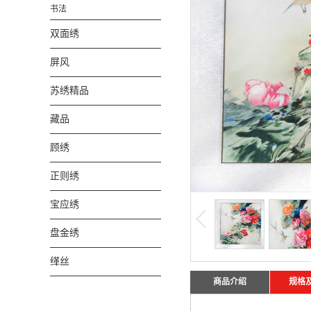
书法
双面绣
屏风
苏绣精品
藏品
顾绣
正则绣
宝应绣
盘金绣
缂丝
商品介绍
规格