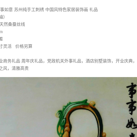
事如意 苏州纯手工刺绣 中国风特色家居装饰画 礼品
轴）
+天然桑蚕丝线
8cm
差
寸灵活 价格另算
业商务礼品 周年庆礼品，党政机关外事礼品，酒店别墅装饰，开业庆典
之风，清雅高贵