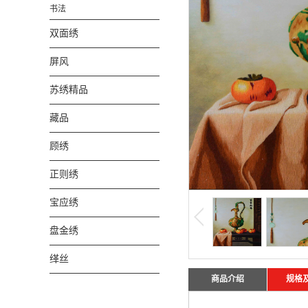
书法
双面绣
屏风
苏绣精品
藏品
顾绣
正则绣
宝应绣
盘金绣
缂丝
商品介绍
规格