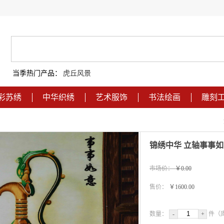
当季热门产品：
虎丘风景
彩苏绣
中华织绣
艺术服饰
书法绘画
雕刻
锦绣中华 立轴事事如
市场价：
￥0.00
售价：
￥1600.00
数量：
-
+
件（