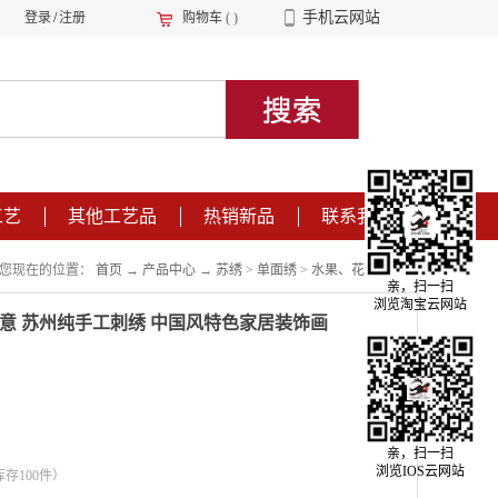
手机云网站
登录
/
注册
购物车
(
)
工艺
其他工艺品
热销新品
联系我们
您现在的位置：
首页
→
产品中心
→
苏绣
>
单面绣
>
水果、花卉、静物
亲，扫一扫
浏览淘宝云网站
意 苏州纯手工刺绣 中国风特色家居装饰画
亲，扫一扫
浏览IOS云网站
库存
100
件）