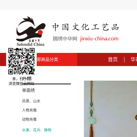
首页
华
全部商品分类
苏绣
亲，扫一扫
浏览微信云网站
单面绣
风景、山水
人物肖像
动物肖像
水果、花卉、静物