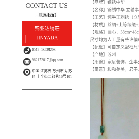
【品牌】锦绣中华
CONTACT US
【名称】锦绣中华 立轴事
【工艺】纯手工刺绣（立
【材质】丝绸+上等绫缎
锦亚达绣莊
【规格】画心：38cm*4
JINYADA
尺寸均为人工量有些许偏
【配框】可自定义配框尺
0512-53539203
【产地】苏州
962172017@qq.com
【用途】家庭装饰，企事
【寓意】和和美美，君子
中国 江苏省 苏州市 姑苏
区 十全街二郎巷16号101