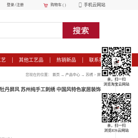
手机云网站
登录
/
注册
购物车
(
)
工艺
其他工艺品
热销新品
联系我们
您现在的位置：
首页
→
产品中心
→
苏绣
>
屏风
>
地屏
亲，扫一扫
浏览淘宝云网站
牡丹屏风 苏州纯手工刺绣 中国风特色家居装饰
亲，扫一扫
浏览IOS云网站