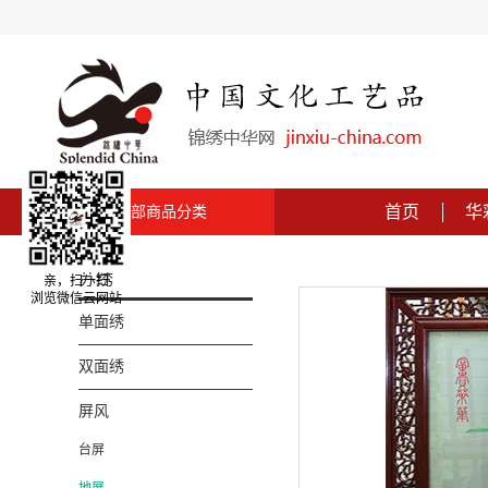
首页
华
全部商品分类
苏绣
亲，扫一扫
浏览微信云网站
单面绣
双面绣
屏风
台屏