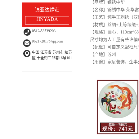
【品牌】锦绣中华
锦亚达绣莊
【名称】锦绣中华 荣华富
【工艺】纯手工刺绣（双
JINYADA
【材质】丝绸+上等绫缎
0512-53539203
【规格】画心：110cm*6
尺寸均为人工量有些许偏
962172017@qq.com
【配框】可自定义配框尺
中国 江苏省 苏州市 姑苏
【产地】苏州
区 十全街二郎巷16号101
【用途】家庭装饰，企事