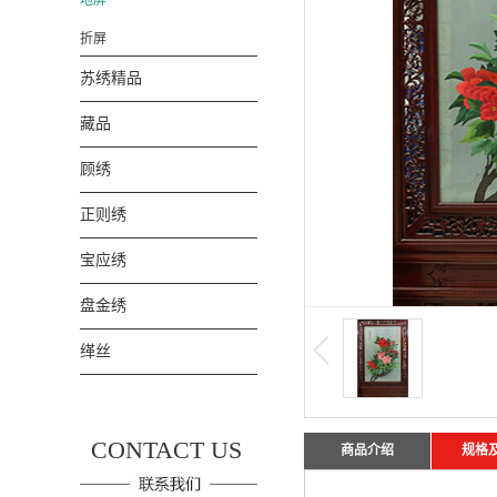
地屏
折屏
苏绣精品
藏品
顾绣
正则绣
宝应绣
盘金绣
缂丝
CONTACT US
商品介绍
规格