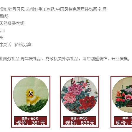
贵红牡丹屏风 苏州纯手工刺绣 中国风特色家居装饰画 礼品
面绣）
+天然桑蚕丝线
8cm
差
寸灵活 价格另算
业商务礼品 周年庆礼品，党政机关外事礼品，酒店别墅装饰，开业庆典