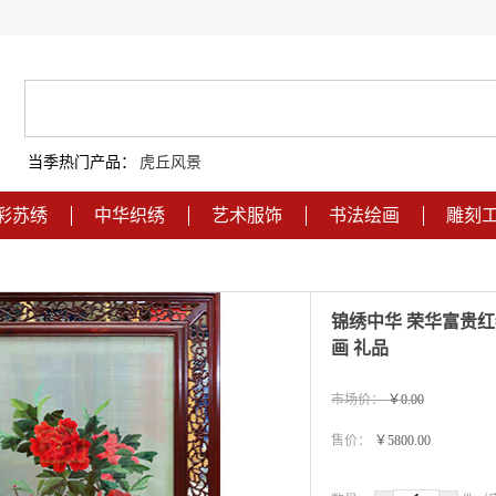
当季热门产品：
虎丘风景
彩苏绣
中华织绣
艺术服饰
书法绘画
雕刻
锦绣中华 荣华富贵红
画 礼品
市场价：
￥0.00
售价：
￥5800.00