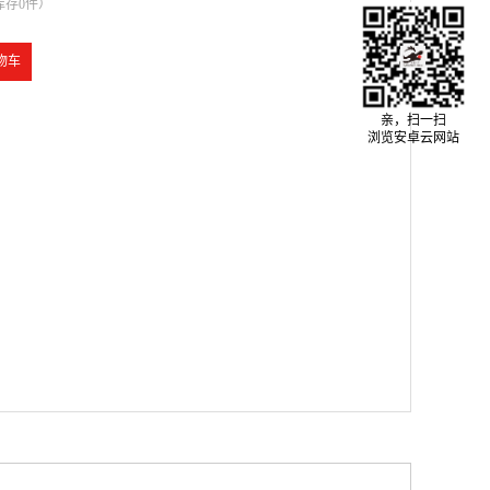
库存
0
件）
亲，扫一扫
浏览安卓云网站