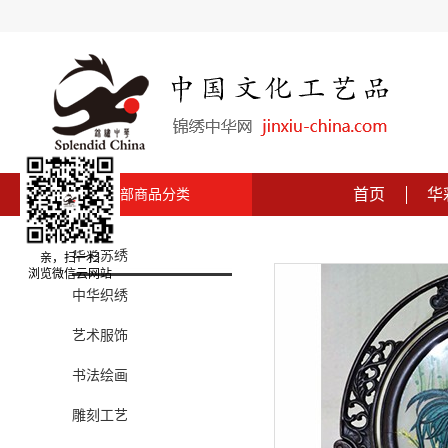
首页
华
全部商品分类
华彩苏绣
亲，扫一扫
浏览微信云网站
中华织绣
艺术服饰
书法绘画
雕刻工艺