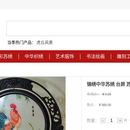
当季热门产品：
虎丘风景
彩苏绣
中华织绣
艺术服饰
书法绘画
雕刻
锦绣中华苏绣 台屏 
市场价：
￥0.00
售价：
￥980.00
数量：
-
+
件