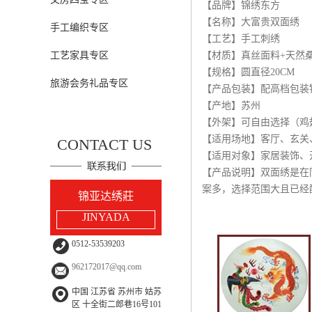
【品牌】锦绣东方
【名称】大富贵双面绣
手工编织专区
【工艺】手工刺绣
工艺家具专区
【材质】真丝面料+天然
【规格】圆直径20CM
旅游会务礼品专区
【产品包装】配高档包装
【产地】苏州
【外架】可自由选择（鸡
【适用场地】客厅、玄关
CONTACT US
【适用对象】家居装饰、
【产品说明】双面绣是在
案多，选择范围大且已经
锦亚达绣莊
JINYADA
0512-53539203
962172017@qq.com
中国 江苏省 苏州市 姑苏
区 十全街二郎巷16号101