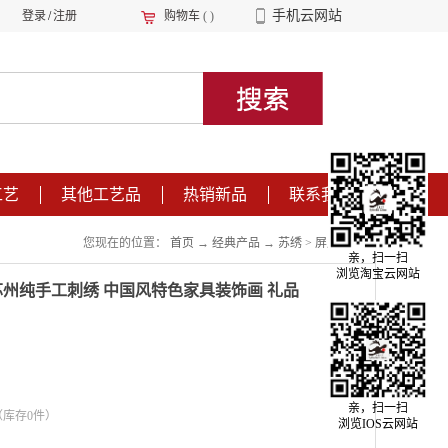
手机云网站
登录
/
注册
购物车
(
)
工艺
其他工艺品
热销新品
联系我们
您现在的位置：
首页
→
经典产品
→
苏绣
>
屏风
>
台屏
亲，扫一扫
浏览淘宝云网站
苏州纯手工刺绣 中国风特色家具装饰画 礼品
亲，扫一扫
（库存
0
件）
浏览IOS云网站