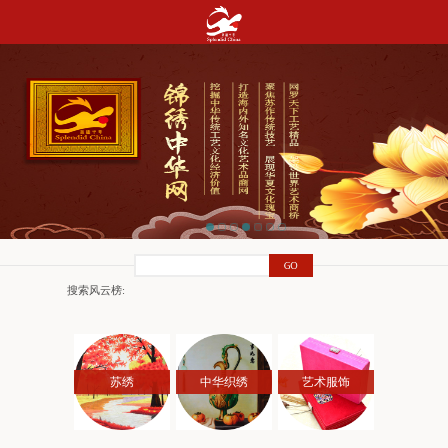
搜索风云榜:
苏绣
中华织绣
艺术服饰