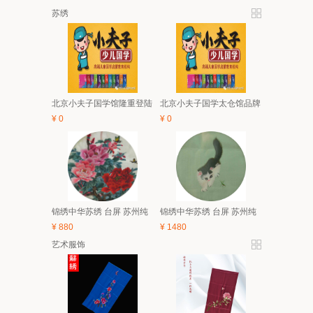
苏绣
北京小夫子国学馆隆重登陆
北京小夫子国学太仓馆品牌
太仓 5月亲子、6.1有礼童享
与经典课程体系及2018夏令
¥
0
¥
0
活动开始啦！
营简介
锦绣中华苏绣 台屏 苏州纯
锦绣中华苏绣 台屏 苏州纯
手工刺绣 中国风特色家具
手工刺绣 中国风特色家具
¥
880
¥
1480
装饰画 礼品
装饰画 礼品
艺术服饰