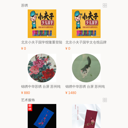
苏绣
北京小夫子国学馆隆重登陆
北京小夫子国学太仓馆品牌
太仓 5月亲子、6.1有礼童享
与经典课程体系及2018夏令
¥
0
¥
0
活动开始啦！
营简介
锦绣中华苏绣 台屏 苏州纯
锦绣中华苏绣 台屏 苏州纯
手工刺绣 中国风特色家具
手工刺绣 中国风特色家具
¥
880
¥
1480
装饰画 礼品
装饰画 礼品
艺术服饰