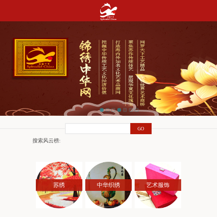
搜索风云榜:
苏绣
中华织绣
艺术服饰