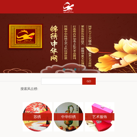
搜索风云榜:
苏绣
中华织绣
艺术服饰