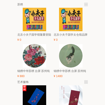
苏绣
北京小夫子国学馆隆重登陆
北京小夫子国学太仓馆品牌
太仓 5月亲子、6.1有礼童享
与经典课程体系及2018夏令
¥
0
¥
0
活动开始啦！
营简介
锦绣中华苏绣 台屏 苏州纯
锦绣中华苏绣 台屏 苏州纯
手工刺绣 中国风特色家具
手工刺绣 中国风特色家具
¥
880
¥
1480
装饰画 礼品
装饰画 礼品
艺术服饰