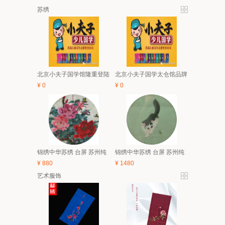
苏绣
北京小夫子国学馆隆重登陆
北京小夫子国学太仓馆品牌
太仓 5月亲子、6.1有礼童享
与经典课程体系及2018夏令
¥
0
¥
0
活动开始啦！
营简介
锦绣中华苏绣 台屏 苏州纯
锦绣中华苏绣 台屏 苏州纯
手工刺绣 中国风特色家具
手工刺绣 中国风特色家具
¥
880
¥
1480
装饰画 礼品
装饰画 礼品
艺术服饰