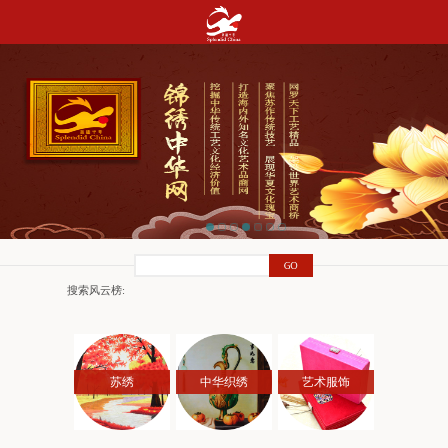
搜索风云榜:
苏绣
中华织绣
艺术服饰